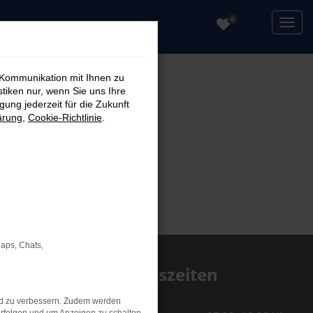
0
 Kommunikation mit Ihnen zu
stiken nur, wenn Sie uns Ihre
ung jederzeit für die Zukunft
ärung
,
Cookie-Richtlinie
.
Maps, Chats,
Öffnungszeiten
Service
nd zu verbessern. Zudem werden