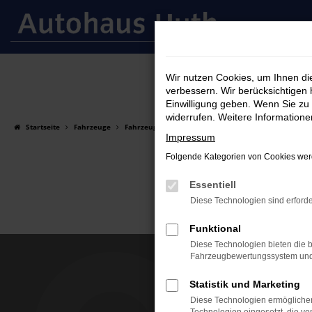
Zum
Hauptinhalt
springen
Wir nutzen Cookies, um Ihnen d
verbessern. Wir berücksichtigen 
Einwilligung geben. Wenn Sie zu 
widerrufen. Weitere Information
Startseite
Fahrzeuge
Fahrzeugsuche
Impressum
Folgende Kategorien von Cookies werd
Essentiell
Diese Technologien sind erforde
Funktional
Diese Technologien bieten die b
Fahrzeugbewertungssystem und w
Kontakt
Statistik und Marketing
Autohaus Hu
Diese Technologien ermöglichen