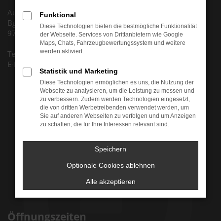
Autohaus Huth GmbH
Funktional
Bgm.-Dr.-Nebel-Str. 5
Diese Technologien bieten die bestmögliche Funktionalität
97816 Lohr am Main
der Webseite. Services von Drittanbietern wie Google
Maps, Chats, Fahrzeugbewertungssystem und weitere
werden aktiviert.
Tel. +49 (0) 9352 8795 0
E-Mail: info@auto-huth.de
Statistik und Marketing
Diese Technologien ermöglichen es uns, die Nutzung der
Webseite zu analysieren, um die Leistung zu messen und
zu verbessern. Zudem werden Technologien eingesetzt,
die von dritten Werbetreibenden verwendet werden, um
Sie auf anderen Webseiten zu verfolgen und um Anzeigen
zu schalten, die für Ihre Interessen relevant sind.
Speichern
Optionale Cookies ablehnen
Alle akzeptieren
Öffnungszeiten