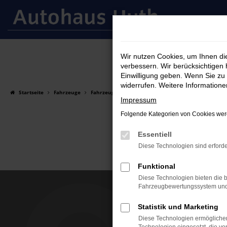
Zum
Hauptinhalt
springen
Wir nutzen Cookies, um Ihnen d
verbessern. Wir berücksichtigen 
Einwilligung geben. Wenn Sie zu 
widerrufen. Weitere Information
Startseite
Fahrzeuge
Fahrzeugsuche
Impressum
Folgende Kategorien von Cookies werd
Essentiell
Diese Technologien sind erforde
Funktional
Diese Technologien bieten die b
Fahrzeugbewertungssystem und w
Kontakt
Statistik und Marketing
Autohaus Hu
Diese Technologien ermöglichen