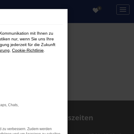
0
 Kommunikation mit Ihnen zu
stiken nur, wenn Sie uns Ihre
ung jederzeit für die Zukunft
ärung
,
Cookie-Richtlinie
.
Maps, Chats,
Öffnungszeiten
Service
nd zu verbessern. Zudem werden