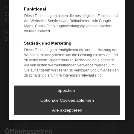
Autohaus Huth GmbH
Funktional
Bgm.-Dr.-Nebel-Str. 5
Diese Technologien bieten die bestmögliche Funktionalität
97816 Lohr am Main
der Webseite. Services von Drittanbietern wie Google
Maps, Chats, Fahrzeugbewertungssystem und weitere
werden aktiviert.
Tel. +49 (0) 9352 8795 0
E-Mail: info@auto-huth.de
Statistik und Marketing
Diese Technologien ermöglichen es uns, die Nutzung der
Webseite zu analysieren, um die Leistung zu messen und
zu verbessern. Zudem werden Technologien eingesetzt,
die von dritten Werbetreibenden verwendet werden, um
Sie auf anderen Webseiten zu verfolgen und um Anzeigen
zu schalten, die für Ihre Interessen relevant sind.
Speichern
Optionale Cookies ablehnen
Alle akzeptieren
Öffnungszeiten