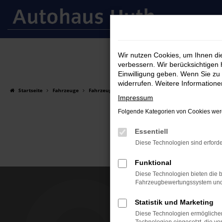
Zum
Hauptinhalt
springen
Wir nutzen Cookies, um Ihnen d
verbessern. Wir berücksichtigen 
Einwilligung geben. Wenn Sie zu 
widerrufen. Weitere Information
Startseite
Fahrzeuge
Fahrzeugsuche
Impressum
Folgende Kategorien von Cookies werd
Essentiell
Diese Technologien sind erforde
Funktional
Diese Technologien bieten die b
Fahrzeugbewertungssystem und w
Kontakt
Statistik und Marketing
Autohaus Hu
Diese Technologien ermöglichen