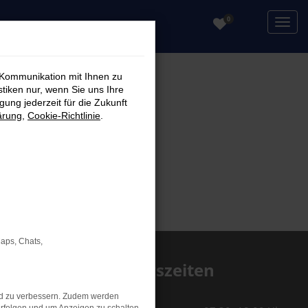
0
 Kommunikation mit Ihnen zu
stiken nur, wenn Sie uns Ihre
ung jederzeit für die Zukunft
ärung
,
Cookie-Richtlinie
.
Maps, Chats,
Öffnungszeiten
Service
nd zu verbessern. Zudem werden